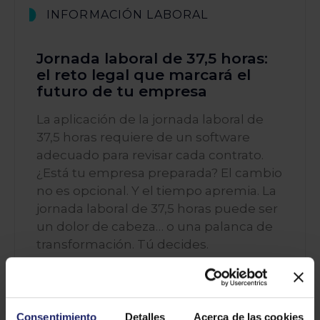
INFORMACIÓN LABORAL
Jornada laboral de 37,5 horas:
el reto legal que marcará el
futuro de tu empresa
La aplicación de la jornada laboral de
37,5 horas requiere de un software
adecuado para revisar cada contrato.
¿Está tu empresa preparada? El cambio
no es opcional. Y el tiempo apremia. La
jornada laboral de 37,5 horas puede ser
un dolor de cabeza… o una palanca de
transformación. Tú decides.
Leer más
Consentimiento
Detalles
Acerca de las cookies