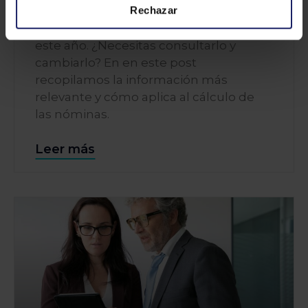
Rechazar
una de las principales novedades
normativas que afectan a las empresas
este año. ¿Necesitas consultarlo y
cambiarlo? En en este post
recopilamos la información más
relevante y cómo aplica al cálculo de
las nóminas.
Leer más