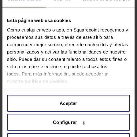
Esta página web usa cookies
Como cualquier web o app, en Squarepoint recogemos y
procesamos sus datos a través de este sitio para
comprender mejor su uso, ofrecerle contenidos y ofertas
personalizados y activar las funcionalidades de nuestro
sitio. Puede dar su consentimiento a todos estos fines o
sólo a los que seleccione, o puede rechazarlos
todos. Para más información, puede acceder a
nuestra
política de cookies
.
INFORMACIÓN LABORAL
Nuevos CNAE 2025: todo sobre
Aceptar
los nuevos códigos de
actividad económica
Configurar
La actualización de la Clasificación
Nacional de Actividades Económicas es