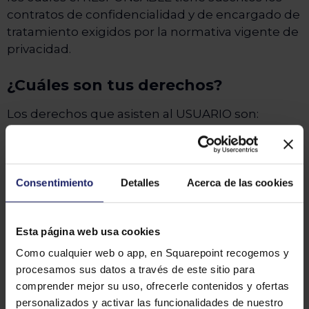
contratos de confidencialidad y de encargado de
tratamiento exigidos por la normativa vigente de
privacidad.
¿Cuáles son tus derechos?
Los derechos que asisten al USUARIO son:
Derecho a retirar el consentimiento en
cualquier momento.
Derecho de acceso, rectificación,
Consentimiento
Detalles
Acerca de las cookies
portabilidad y supresión de sus datos, y de
limitación u oposición a su tratamiento.
Esta página web usa cookies
Derecho a presentar una reclamación ante
la autoridad de control (www.aepd.es) si
Como cualquier web o app, en Squarepoint recogemos y
considera que el tratamiento no se ajusta a
procesamos sus datos a través de este sitio para
la normativa vigente.
comprender mejor su uso, ofrecerle contenidos y ofertas
personalizados y activar las funcionalidades de nuestro