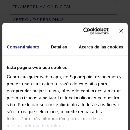
TRANSFORMACIÓN DIGITAL
GESTIÓN DE PERSONAS
INFORMACIÓN LABORAL
Consentimiento
Detalles
Acerca de las cookies
Etiquetas
A3INNUVA NÓMINA
ANIVERSARIO
Esta página web usa cookies
BENEFICIOS SOCIALES
BIENESTAR LABORAL
Como cualquier web o app, en Squarepoint recogemos y
procesamos sus datos a través de este sitio para
BRECHA SALARIAL
CEGID
BUENAS PRÁCTICAS
comprender mejor su uso, ofrecerle contenidos y ofertas
CLOUD
CNAE
CONCILIACIÓN
CONSULTORÍA
personalizados y activar las funcionalidades de nuestro
sitio. Puede dar su consentimiento a todos estos fines o
CONTINUIDAD NEGOCIO
CPO
sólo a los que seleccione, o puede rechazarlos
EQUIPO
DEI
CRECIMIENTO EMPRESARIAL
todos. Para más información, puede acceder a
EQUIPO EXPERTO
EVALUACIÓN DESEMPEÑO
nuestra
política de cookies
.