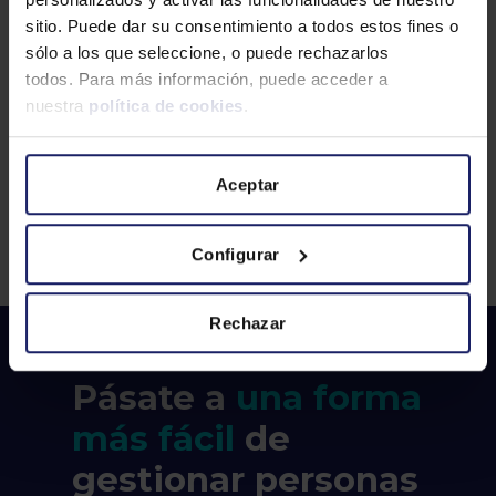
SALUD MENTAL
SISTEMAS
sitio. Puede dar su consentimiento a todos estos fines o
SOLUCIONES RRHH
sólo a los que seleccione, o puede rechazarlos
todos. Para más información, puede acceder a
TALENT BOOSTER
TALENTO SENIOR
nuestra
política de cookies
.
TECNOLOGÍA
TRANSPARENCIA SALARIAL
TRASPARENCIA SALARIAL
WAGESTREAM
Aceptar
WOLTERS KLUWER
Configurar
Rechazar
Pásate a
una forma
más fácil
de
gestionar personas