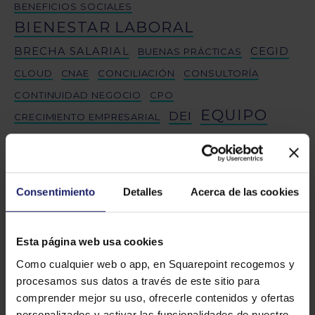
BENEFICIOS SOCIALES
BIENESTAR LABORAL
BRECHA SALARIAL
CEGID
BUENAS PRÁCTICAS
CLOUD
CNAE
CONCILIACIÓN
CONSULTORÍA
CONTINUIDAD NEGOCIO
CPO
EQUIPO
DEI
CRECIMIENTO EMPRESARIAL
EQUIPO EXPERTO
EVALUACIÓN DESEMPEÑO
FIRMA DIGITAL
FORMACIÓN
FRESHSERVICE
GESTIÓN NÓMINAS
INTEGRACIÓN
Consentimiento
Detalles
Acerca de las cookies
INTELIGENCIA ARTIFICIAL
LIDERAZGO
JORNADA LABORAL
Esta página web usa cookies
LIDERAZGO FEMENINO
MIGRACIONES
Como cualquier web o app, en Squarepoint recogemos y
NOMBRAMIENTOS
PAYLENS
PERSONAS
procesamos sus datos a través de este sitio para
PROYECTO
RETENCIÓN TALENTO
RRHH
SALARIOS
comprender mejor su uso, ofrecerle contenidos y ofertas
personalizados y activar las funcionalidades de nuestro