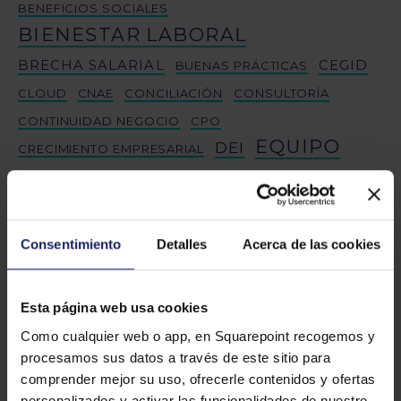
BENEFICIOS SOCIALES
BIENESTAR LABORAL
BRECHA SALARIAL
CEGID
BUENAS PRÁCTICAS
CLOUD
CNAE
CONCILIACIÓN
CONSULTORÍA
CONTINUIDAD NEGOCIO
CPO
EQUIPO
DEI
CRECIMIENTO EMPRESARIAL
EQUIPO EXPERTO
EVALUACIÓN DESEMPEÑO
FIRMA DIGITAL
FORMACIÓN
FRESHSERVICE
GESTIÓN NÓMINAS
INTEGRACIÓN
Consentimiento
Detalles
Acerca de las cookies
INTELIGENCIA ARTIFICIAL
LIDERAZGO
JORNADA LABORAL
Esta página web usa cookies
LIDERAZGO FEMENINO
MIGRACIONES
Como cualquier web o app, en Squarepoint recogemos y
NOMBRAMIENTOS
PAYLENS
PERSONAS
procesamos sus datos a través de este sitio para
PROYECTO
RETENCIÓN TALENTO
RRHH
SALARIOS
comprender mejor su uso, ofrecerle contenidos y ofertas
personalizados y activar las funcionalidades de nuestro