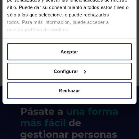
SALUD MENTAL
SISTEMAS
sitio. Puede dar su consentimiento a todos estos fines o
SOLUCIONES RRHH
sólo a los que seleccione, o puede rechazarlos
todos. Para más información, puede acceder a
TALENT BOOSTER
TALENTO SENIOR
nuestra
política de cookies
.
TECNOLOGÍA
TRANSPARENCIA SALARIAL
TRASPARENCIA SALARIAL
WAGESTREAM
Aceptar
WOLTERS KLUWER
Configurar
Rechazar
Pásate a
una forma
más fácil
de
gestionar personas