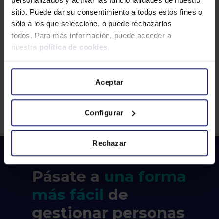
personalizados y activar las funcionalidades de nuestro
SALUD MENTAL
SISTEMAS
sitio. Puede dar su consentimiento a todos estos fines o
SOLUCIONES RRHH
sólo a los que seleccione, o puede rechazarlos
todos. Para más información, puede acceder a
TALENT BOOSTER
TALENTO SENIOR
nuestra
política de cookies
.
TECNOLOGÍA
TRANSPARENCIA SALARIAL
TRASPARENCIA SALARIAL
WAGESTREAM
Aceptar
WOLTERS KLUWER
Configurar
Rechazar
Pásate a
una forma
más fácil
de
gestionar personas