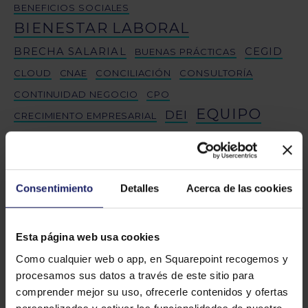
BENEFICIOS SOCIALES
BIENESTAR LABORAL
BRECHA SALARIAL
CEGID
BUENAS PRÁCTICAS
CLOUD
CNAE
CONCILIACIÓN
CONSULTORÍA
CONTINUIDAD NEGOCIO
CPO
EQUIPO
DEI
CRECIMIENTO EMPRESARIAL
EQUIPO EXPERTO
EVALUACIÓN DESEMPEÑO
FIRMA DIGITAL
FORMACIÓN
FRESHSERVICE
GESTIÓN NÓMINAS
INTEGRACIÓN
Consentimiento
Detalles
Acerca de las cookies
INTELIGENCIA ARTIFICIAL
LIDERAZGO
JORNADA LABORAL
Esta página web usa cookies
LIDERAZGO FEMENINO
MIGRACIONES
Como cualquier web o app, en Squarepoint recogemos y
NOMBRAMIENTOS
PAYLENS
PERSONAS
procesamos sus datos a través de este sitio para
PROYECTO
RETENCIÓN TALENTO
RRHH
SALARIOS
comprender mejor su uso, ofrecerle contenidos y ofertas