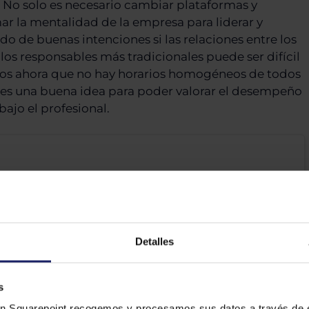
e. No solo es necesario cambiar plataformas y
r la mentalidad de la empresa para liderar y
ado de buenas intenciones si las relaciones entre los
 los responsables más tradicionales puede ser difícil
rnos ahora que no hay horarios homogéneos de todos
s es una buena idea para poder valorar el desempeño
bajo el profesional.
procesos
Detalles
s
n Squarepoint recogemos y procesamos sus datos a través de e