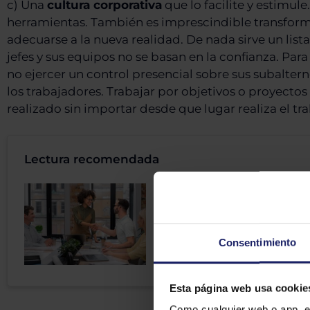
c) Una
cultura corporativa
que lo facilite y estimul
herramientas. También es imprescindible transforma
adecuarse a la nueva realidad. De nada sirve un list
jefes y sus equipos no se basan en la confianza. Para
no ejercer un control presencial sobre sus subalte
los trabajadores. Trabajar por objetivos o proyecto
realizado sin importar desde que lugar realiza el tra
Lectura recomendada
Cómo mejorar los 
de onboarding
Consentimiento
Esta página web usa cookie
Como cualquier web o app, e