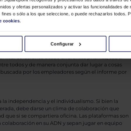
ido
nidos y ofertas personalizados y activar las funcionalidades de 
 fines o sólo a los que seleccione, o puede rechazarlos todos.
ue consideramos importantes para todo profesional,
e cookies
.
tornos.
Configurar
 problemas es una habilidad cada vez más valorada.
 plantear soluciones desde diferentes prismas, saber
entre todos y de manera conjunta dar lugar a cosas
más buscada por los empleadores según el informe por
 la independencia y el individualismo. Si bien la
erada, debe darse un clima de colaboración que
ad que si se compartiera oficina. Las plataformas son
la colaboración en su ADN y sepan jugar en equipo