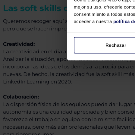
Las soft skills del trabajo híbr
mejor su uso, ofrecerle conte
consentimiento a todos estos
Queremos recoger aquí algunas de las soft skills q
acceder a nuestra
política d
pero que se hacen imprescindibles en los nuevos en
Creatividad:
Rechazar
La creatividad en el día a día y en a resolución de
Analizar la situación, aportar ideas, ser resolutivo,
incorporar las ideas de los demás a la propia para 
nuevas. De hecho, la creatividad fue la soft skill 
LinkedIn Learning en 2020.
Colaboración:
La dispersión física de los equipos pueda dar lugar a
autonomía es una cualidad apreciada y bien consid
favorezca el trabajo en equipo con la misma facilid
necesarias, pero más aún profesionales que lleven 
para siempre sumar.