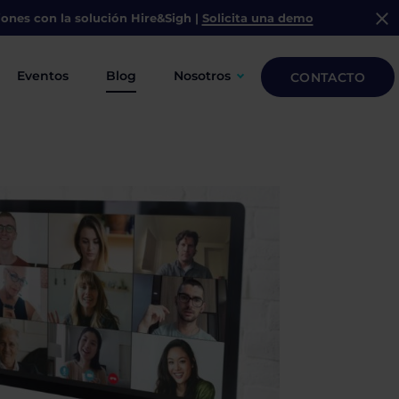
iones con la solución
Hire&Sigh
|
Solicita una demo
Eventos
Blog
Nosotros
CONTACTO