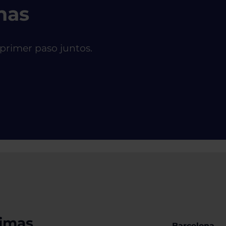
nas
 primer paso juntos.
timas
Barcelona