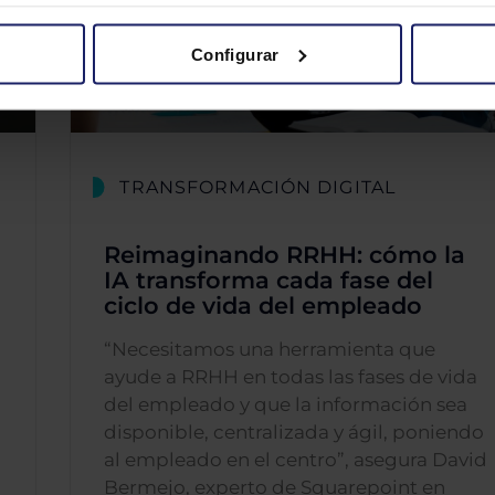
Configurar
TRANSFORMACIÓN DIGITAL
n
Reimaginando RRHH: cómo la
IA transforma cada fase del
ciclo de vida del empleado
“Necesitamos una herramienta que
ayude a RRHH en todas las fases de vida
del empleado y que la información sea
disponible, centralizada y ágil, poniendo
al empleado en el centro”, asegura David
Bermejo, experto de Squarepoint en