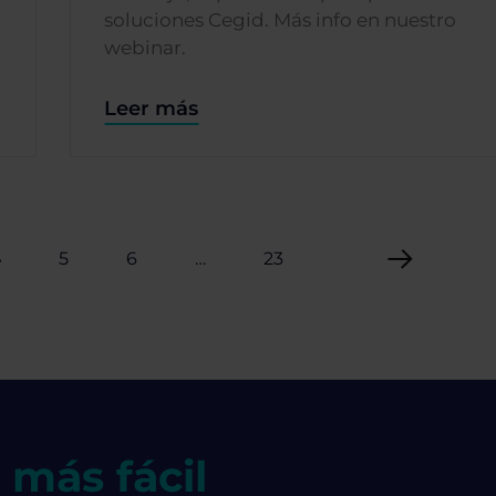
soluciones Cegid. Más info en nuestro
webinar.
Leer más
4
5
6
…
23
 más fácil