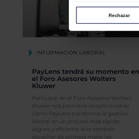
Rechazar
INFORMACIÓN LABORAL
PayLens tendrá su momento e
el Foro Asesores Wolters
Kluwer
Participar en el Foro Asesores Wolters
Kluwer nos permitirá no solo mostrar
cómo PayLens transforma la gestión
laboral en un proceso más rápido,
seguro y eficiente, sino también
escuchar de primera mano las