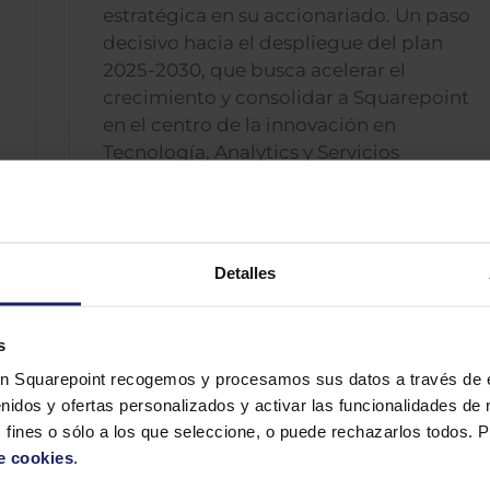
estratégica en su accionariado. Un paso
decisivo hacia el despliegue del plan
2025-2030, que busca acelerar el
crecimiento y consolidar a Squarepoint
en el centro de la innovación en
Tecnología, Analytics y Servicios
Especializados de HCM.
Leer más
Detalles
s
n Squarepoint recogemos y procesamos sus datos a través de e
nidos y ofertas personalizados y activar las funcionalidades de 
 fines o sólo a los que seleccione, o puede rechazarlos todos.
e cookies
.