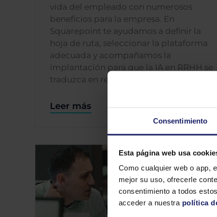
vida del empleado con numerosos
beneficios para la empresa. En
Squarepoint te ayudamos a definir la
hoja de ruta, seleccionar la plataforma
adecuada y acompañamos la
implantación para que la IA en RRHH se
traduzca en resultados tangibles.
Leer más
Consentimiento
Esta página web usa cookie
Como cualquier web o app, e
mejor su uso, ofrecerle conte
consentimiento a todos estos
acceder a nuestra
política d