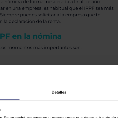
la nómina de forma inesperada a final de año.
r en una empresa, es habitual que el IRPF sea más
 Siempre puedes solicitar a la empresa que te
 la declaración de la renta.
RPF en la nómina
e. Los momentos más importantes son:
Detalles
sajustes en tu declaración y a entender mejor
por
s
stancias.
n Squarepoint recogemos y procesamos sus datos a través de e