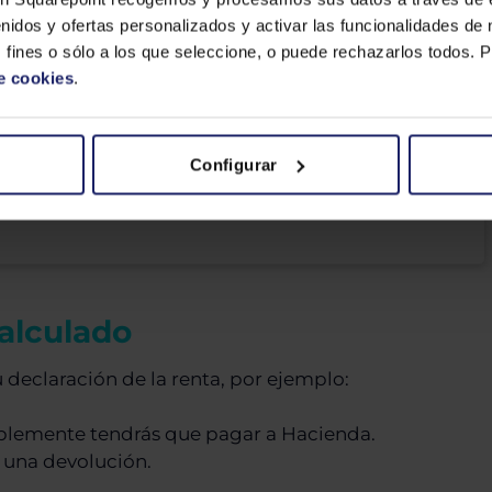
nidos y ofertas personalizados y activar las funcionalidades de 
 fines o sólo a los que seleccione, o puede rechazarlos todos.
e cookies
.
ementar
Configurar
 de
resa
calculado
 declaración de la renta, por ejemplo:
blemente tendrás que pagar a Hacienda.
r una devolución.