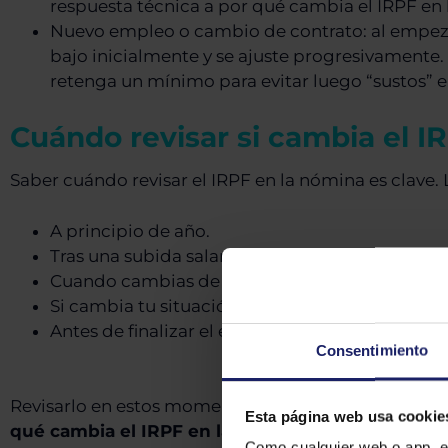
respuesta técnica a por qué cambia el IRPF en 
Nuevo empleo o cambio de contrato: al empeza
bajo inicialmente y se ajuste progresivamente.
retenga un mínimo para evitar luego “sustos” en
Cuándo revisar si cambia el I
Saber cuándo revisar el IRPF en la nómina es clav
A principio de año.
Tras una subida salarial.
Cuando cambias de trabajo.
Si cambia tu situación familiar.
Antes de finalizar el ejercicio fiscal.
Consentimiento
Revisarlo en estos momentos te ayudará a evitar de
Esta página web usa cookie
qué
cambia el IRPF en la nómina
según tus circun
Como cualquier web o app, e