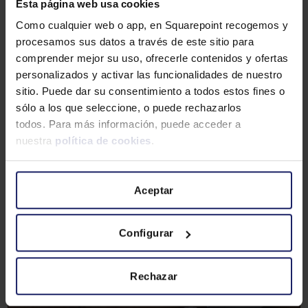
Esta página web usa cookies
¿Conoces los tipos de contratos
Como cualquier web o app, en Squarepoint recogemos y
laborales tras la reforma laboral?
procesamos sus datos a través de este sitio para
La última reforma laboral ha dejado
comprender mejor su uso, ofrecerle contenidos y ofertas
personalizados y activar las funcionalidades de nuestro
cuatro tipos de contratos laborales que
sitio. Puede dar su consentimiento a todos estos fines o
los profesionales del área de Gestión de
sólo a los que seleccione, o puede rechazarlos
Personas deben conocer en profundidad.
todos. Para más información, puede acceder a
Todos estos contratos se pueden firmar
nuestra
política de cookies
.
con soluciones inteligentes de firma
electrónica para mejorar la productividad
del departamento.
Aceptar
Leer más »
Configurar
Rechazar