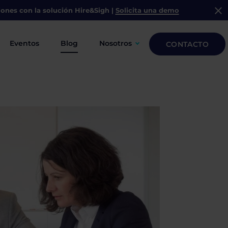
iones con la solución
Hire&Sigh
|
Solicita una demo
Eventos
Blog
Nosotros
CONTACTO