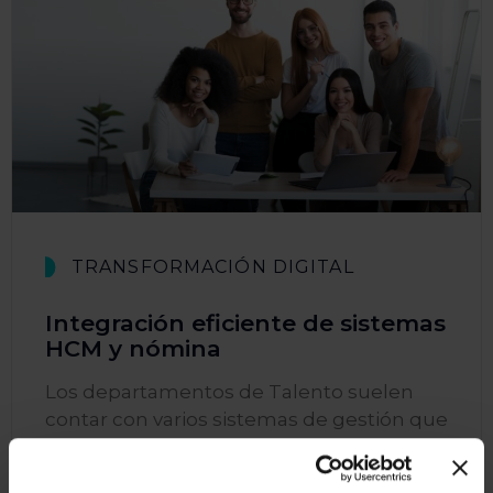
TRANSFORMACIÓN DIGITAL
Integración eficiente de sistemas
HCM y nómina
Los departamentos de Talento suelen
contar con varios sistemas de gestión que
no hablan entre ellos. Y a mayor número
de empleados, mayores dificultades. Dual