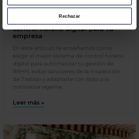
TRANSFORMACIÓN DIGITAL
Rechazar
Cómo elegir el mejor sistema de
control horario digital para tu
empresa
En este artículo te enseñamos como
elegir el mejor sistema de control horario
digital para automatizar tu gestión de
RRHH, evitar sanciones de la Inspección
de Trabajo y adaptarte con éxito a la
normativa vigente.
Leer más »