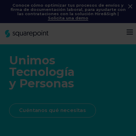
Conoce cómo optimizar tus procesos de envíos y
firma de documentación laboral, para ayudarte con
las contrataciones con la solución
Hire&Sigh
|
Solicita una demo
Menú
Unimos
Tecnología
y Personas
Cuéntanos qué necesitas