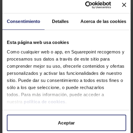
Externaliza tu gestión de
personas y nóminas con
Consentimiento
Detalles
Acerca de las cookies
técnicos certificados
Esta página web usa cookies
Céntrate en el
core
de tu negocio. Nosotros nos
encargamos del resto.
Como cualquier web o app, en Squarepoint recogemos y
procesamos sus datos a través de este sitio para
comprender mejor su uso, ofrecerle contenidos y ofertas
Conoce nuestro servicio de BPO
personalizados y activar las funcionalidades de nuestro
sitio. Puede dar su consentimiento a todos estos fines o
sólo a los que seleccione, o puede rechazarlos
todos. Para más información, puede acceder a
nuestra
política de cookies
.
TMAAS
Lidera la gestión del
Aceptar
talento sin