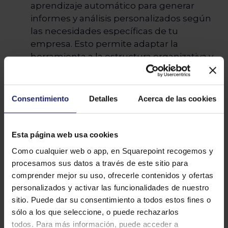
aprendizaje automático para generar
informes y análisis personalizados según
las necesidades específicas de tu
empresa. Esto permite adaptar la
herramienta a la estructura organizativa y
los procesos internos de tu empresa,
brindando una solución más flexible y
adaptable que las consultorías estándar.
Consentimiento
Detalles
Acerca de las cookies
Escalabilidad
: El uso de un software es
escalable, lo que significa que puede
crecer y adaptarse a medida que tu
Esta página web usa cookies
empresa evoluciona. Bien seas una PYME,
Como cualquier web o app, en Squarepoint recogemos y
o una gran empresa, el software puede
procesamos sus datos a través de este sitio para
manejar el volumen de datos y análisis
comprender mejor su uso, ofrecerle contenidos y ofertas
necesario para mantener la igualdad
personalizados y activar las funcionalidades de nuestro
salarial en toda tu organización.
sitio. Puede dar su consentimiento a todos estos fines o
sólo a los que seleccione, o puede rechazarlos
En resumen, la tecnología representa un
todos. Para más información, puede acceder a